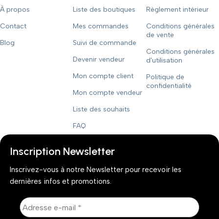
À propos
Liste des boutiques
Règlement intérieur
Contact
Mes commandes
Conditions générales
de vente
Blog
Suivi de commande
Conditions générales
Devenir vendeur
d'utilisation
Mon compte client
Politique de
confidentialité
Mon compte vendeur
Liste des souhaits
FAQ
Inscription Newsletter
Inscrivez-vous à notre Newsletter pour recevoir les
dernières infos et promotions.