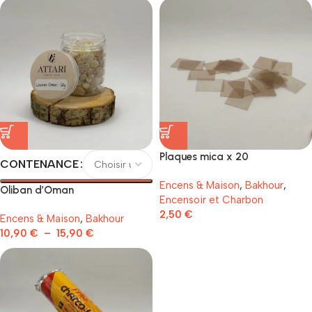
Plaques mica x 20
CONTENANCE
Encens & Maison
,
Bakhour
,
Oliban d’Oman
Encensoir et Charbon
2,50
€
Encens & Maison
,
Bakhour
10,90
€
–
15,90
€