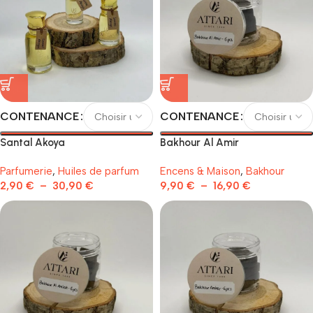
CONTENANCE
CONTENANCE
Santal Akoya
Bakhour Al Amir
Parfumerie
,
Huiles de parfum
Encens & Maison
,
Bakhour
2,90
€
–
30,90
€
9,90
€
–
16,90
€