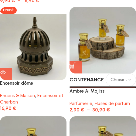
9,90
€
–
16,90
€
EPUISÉ
CONTENANCE
Encensoir dôme
Ambre Al Majliss
Encens & Maison
,
Encensoir et
Charbon
Parfumerie
,
Huiles de parfum
16,90
€
2,90
€
–
30,90
€